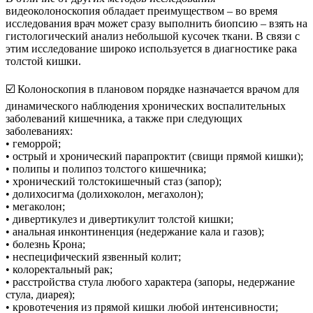
видеоколоноскопия обладает преимуществом – во время
исследования врач может сразу выполнить биопсию – взять на
гистологический анализ небольшой кусочек ткани. В связи с
этим исследование широко используется в диагностике рака
толстой кишки.
⠀
☑️ Колоноскопия в плановом порядке назначается врачом для
динамического наблюдения хронических воспалительных
заболеваний кишечника, а также при следующих
заболеваниях:
• геморрой;
• острый и хронический парапроктит (свищи прямой кишки);
• полипы и полипоз толстого кишечника;
• хронический толстокишечный стаз (запор);
• долихосигма (долихоколон, мегахолон);
• мегаколон;
• дивертикулез и дивертикулит толстой кишки;
• анальная инконтиненция (недержание кала и газов);
• болезнь Крона;
• неспецифический язвенный колит;
• колоректальный рак;
• расстройства стула любого характера (запоры, недержание
стула, диарея);
• кровотечения из прямой кишки любой интенсивности;