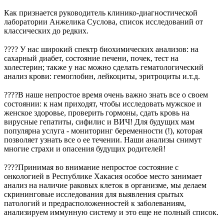
⠀
Как признается руководитель клинико-диагностической
лаборатории Анжелика Суслова, список исследований от
классических до редких.
⠀
???? У нас широкий спектр биохимических анализов: на
сахарный диабет, состояние печени, почек, тест на
холестерин; также у нас можно сделать гематологический
анализ крови: гемоглобин, лейкоциты, эритроциты и.т.д.
⠀
????В наше непростое время очень важно знать все о своем
состоянии: к нам приходят, чтобы исследовать мужское и
женское здоровье, проверить гормоны, сдать кровь на
вирусные гепатиты, сифилис и ВИЧ! Для будущих мам
популярна услуга - мониторинг беременности (!), которая
позволяет узнать все о ее течении. Наши анализы снимут
многие страхи и опасения будущих родителей!
⠀
????Принимая во внимание непростое состояние с
онкологией в Республике Хакасия особое место занимает
анализ на наличие раковых клеток в организме, мы делаем
скрининговые исследования для выявления срытых
патологий и предрасположенностей к заболеваниям,
анализируем иммунную систему и это еще не полный список.